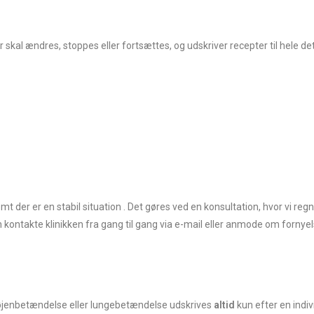
kal ændres, stoppes eller fortsættes, og udskriver recepter til hele de
mt der er en stabil situation . Det gøres ved en konsultation, hvor vi r
 kontakte klinikken fra gang til gang via e-mail eller anmode om fornyels
 øjenbetændelse eller lungebetændelse udskrives
altid
kun efter en indi