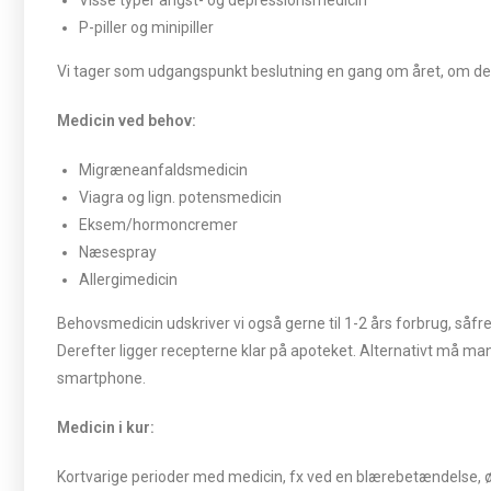
Visse typer angst- og depressionsmedicin
P-piller og minipiller
Vi tager som udgangspunkt beslutning en gang om året, om der s
Medicin ved behov:
Migræneanfaldsmedicin
Viagra og lign. potensmedicin
Eksem/hormoncremer
Næsespray
Allergimedicin
Behovsmedicin udskriver vi også gerne til 1-2 års forbrug, såfre
Derefter ligger recepterne klar på apoteket. Alternativt må man
smartphone.
Medicin i kur:
Kortvarige perioder med medicin, fx ved en blærebetændelse,