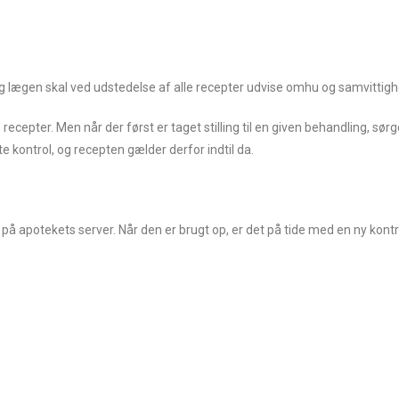
og lægen skal ved udstedelse af alle recepter udvise omhu og samvittig
epter. Men når der først er taget stilling til en given behandling, sørger 
e kontrol, og recepten gælder derfor indtil da.
på apotekets server. Når den er brugt op, er det på tide med en ny kontrol