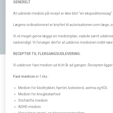
GENERELT
At udstede medicin på recept er ikke blot "en ekspeditionssag".
Lægens ordinationsret er knyttet til autorisationen som læge, 
Vi vil meget gerne lægge en medicinplan, vejlede samt udskrive rec
nødvendigt. Vi forsøger derfor at udskrive medicinen indtil næst
RECEPTER TIL FLERGANGSUDLEVERING:
Vi udskriver fast medicin ud til ét år ad gangen. Recepten ligger 
Fast medicin
er f.eks.:
Medicin for blodtrykket, hjertet, kolesterol, astma og KOL
Medicin for knogleskørhed
Stofskifte medicin
ADHD medicin