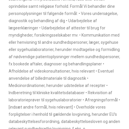
oprindelse samt religiøse forhold. Formål Vi behandler dine
personoplysninger til følgende formål: • Vores undersøgelse,
diagnostik og behandling af dig • Udarbejdelse af
lægeerklæringer • Udarbejdelse af attester til brug for
myndigheder, forsikringsselskaber mv. • Kommunikation med
eller henvisning til andre sundhedspersoner, læger, sygehuse
eller sygehuslaboratorier, herunder modtagelse og formidling
af nødvendige patientoplysninger mellem sundhedspersoner,
fx bookede aftaler, diagnoser og behandlingsplaner •
Afholdelse af videokonsultationer, hvis relevant • Eventuel
anvendelse af billedmateriale til diagnostik •
Medicinordinationer, herunder udstedelse af recepter •
Indberetning til kliniske kvalitetsdatabaser • Rekvisition af
laboratorieprøver til sygehuslaboratorier • Afregningsformål •
[indsæt andre formål, hvis relevant] • Overholde vores
forpligtelser i henhold til gældende lovgivning, herunder EU’s
databeskyttelsesforordning, databeskyttelsesloven og anden
relevant sundhedsretlig lovgivning, f.eks. o