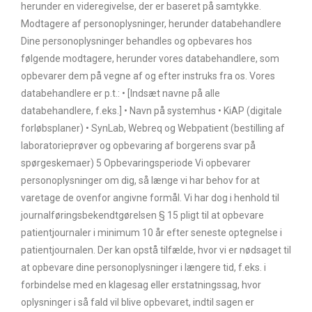
herunder en videregivelse, der er baseret på samtykke.
Modtagere af personoplysninger, herunder databehandlere
Dine personoplysninger behandles og opbevares hos
følgende modtagere, herunder vores databehandlere, som
opbevarer dem på vegne af og efter instruks fra os. Vores
databehandlere er p.t.: • [Indsæt navne på alle
databehandlere, f.eks.] • Navn på systemhus • KiAP (digitale
forløbsplaner) • SynLab, Webreq og Webpatient (bestilling af
laboratorieprøver og opbevaring af borgerens svar på
spørgeskemaer) 5 Opbevaringsperiode Vi opbevarer
personoplysninger om dig, så længe vi har behov for at
varetage de ovenfor angivne formål. Vi har dog i henhold til
journalføringsbekendtgørelsen § 15 pligt til at opbevare
patientjournaler i minimum 10 år efter seneste optegnelse i
patientjournalen. Der kan opstå tilfælde, hvor vi er nødsaget til
at opbevare dine personoplysninger i længere tid, f.eks. i
forbindelse med en klagesag eller erstatningssag, hvor
oplysninger i så fald vil blive opbevaret, indtil sagen er