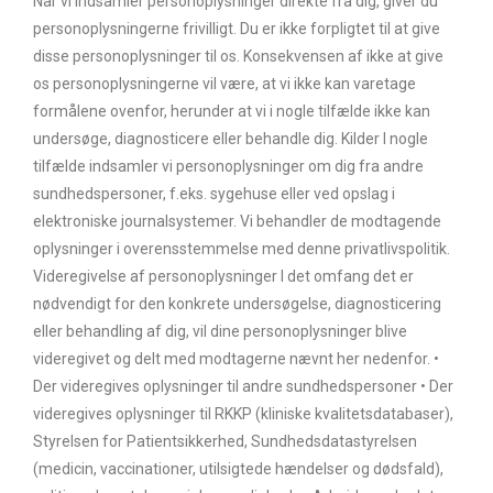
Når vi indsamler personoplysninger direkte fra dig, giver du
personoplysningerne frivilligt. Du er ikke forpligtet til at give
disse personoplysninger til os. Konsekvensen af ikke at give
os personoplysningerne vil være, at vi ikke kan varetage
formålene ovenfor, herunder at vi i nogle tilfælde ikke kan
undersøge, diagnosticere eller behandle dig. Kilder I nogle
tilfælde indsamler vi personoplysninger om dig fra andre
sundhedspersoner, f.eks. sygehuse eller ved opslag i
elektroniske journalsystemer. Vi behandler de modtagende
oplysninger i overensstemmelse med denne privatlivspolitik.
Videregivelse af personoplysninger I det omfang det er
nødvendigt for den konkrete undersøgelse, diagnosticering
eller behandling af dig, vil dine personoplysninger blive
videregivet og delt med modtagerne nævnt her nedenfor. •
Der videregives oplysninger til andre sundhedspersoner • Der
videregives oplysninger til RKKP (kliniske kvalitetsdatabaser),
Styrelsen for Patientsikkerhed, Sundhedsdatastyrelsen
(medicin, vaccinationer, utilsigtede hændelser og dødsfald),