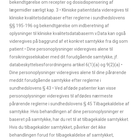
bekendtgørelse om recepter og dosisdispensering af
lægemidler særligt kap. 3 • Kliniske patientdata videregives til
kliniske kvalitetsdatabaser efter reglerne i sundhedslovens
§§ 195-196 og bekendtgørelse om indberetning af
oplysninger til kliniske kvalitetsdatabaserm.v.Data kan også
videregives på baggrund af et konkret samtykke fra dig som
patient • Dine personoplysninger videregives alene til
forsikringsselskaber med dit forudgående samtykke, jf.
databeskyttelsesforordningens artikel 6(1)(a) og 9(2)(a) •
Dine personoplysninger videregives alene til dine pårørende
meddit forudgående samtykke efter reglerne i
sundhedslovens § 43 • Ved afdøde patienter kan visse
personoplysninger videregives til afdødes nærmeste
pårørende reglerne i sundhedslovens § 45 Tilbagekaldelse af
samtykke. Hvis behandlingen af dine personoplysninger er
baseret på samtykke, har du ret til at tilbagekalde samtykket.
Hvis du tilbagekalder samtykket, påvirker det ikke
behandlingen forud for tilbagekaldelse af samtykket,