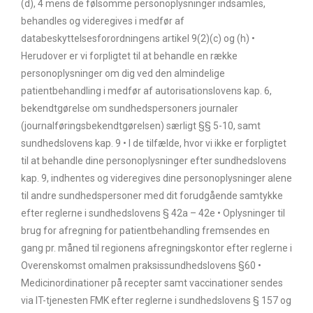
(d), 4 mens de følsomme personoplysninger indsamles,
behandles og videregives i medfør af
databeskyttelsesforordningens artikel 9(2)(c) og (h) •
Herudover er vi forpligtet til at behandle en række
personoplysninger om dig ved den almindelige
patientbehandling i medfør af autorisationslovens kap. 6,
bekendtgørelse om sundhedspersoners journaler
(journalføringsbekendtgørelsen) særligt §§ 5-10, samt
sundhedslovens kap. 9 • I de tilfælde, hvor vi ikke er forpligtet
til at behandle dine personoplysninger efter sundhedslovens
kap. 9, indhentes og videregives dine personoplysninger alene
til andre sundhedspersoner med dit forudgående samtykke
efter reglerne i sundhedslovens § 42a – 42e • Oplysninger til
brug for afregning for patientbehandling fremsendes en
gang pr. måned til regionens afregningskontor efter reglerne i
Overenskomst omalmen praksissundhedslovens §60 •
Medicinordinationer på recepter samt vaccinationer sendes
via IT-tjenesten FMK efter reglerne i sundhedslovens § 157 og