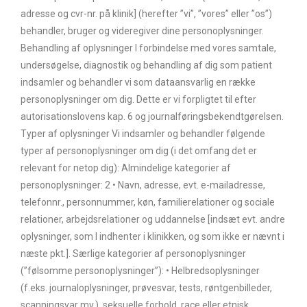
adresse og cvr-nr. på klinik] (herefter ”vi”, ”vores” eller ”os”)
behandler, bruger og videregiver dine personoplysninger.
Behandling af oplysninger I forbindelse med vores samtale,
undersøgelse, diagnostik og behandling af dig som patient
indsamler og behandler vi som dataansvarlig en række
personoplysninger om dig. Dette er vi forpligtet til efter
autorisationslovens kap. 6 og journalføringsbekendtgørelsen.
Typer af oplysninger Vi indsamler og behandler følgende
typer af personoplysninger om dig (i det omfang det er
relevant for netop dig): Almindelige kategorier af
personoplysninger: 2 • Navn, adresse, evt. e-mailadresse,
telefonnr., personnummer, køn, familierelationer og sociale
relationer, arbejdsrelationer og uddannelse [indsæt evt. andre
oplysninger, som I indhenter i klinikken, og som ikke er nævnt i
næste pkt.]. Særlige kategorier af personoplysninger
(”følsomme personoplysninger”): • Helbredsoplysninger
(f.eks. journaloplysninger, prøvesvar, tests, røntgenbilleder,
scanningsvar mv.), seksuelle forhold, race eller etnisk