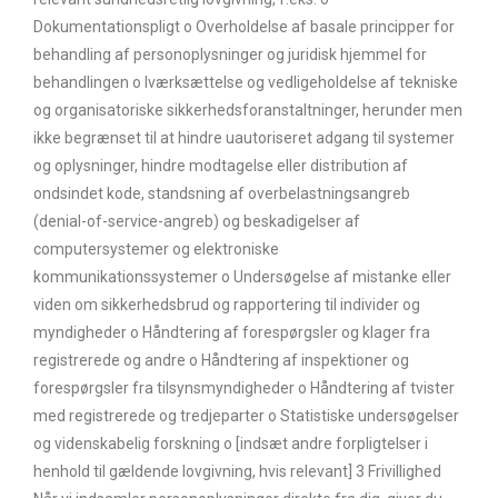
Dokumentationspligt o Overholdelse af basale principper for
behandling af personoplysninger og juridisk hjemmel for
behandlingen o Iværksættelse og vedligeholdelse af tekniske
og organisatoriske sikkerhedsforanstaltninger, herunder men
ikke begrænset til at hindre uautoriseret adgang til systemer
og oplysninger, hindre modtagelse eller distribution af
ondsindet kode, standsning af overbelastningsangreb
(denial-of-service-angreb) og beskadigelser af
computersystemer og elektroniske
kommunikationssystemer o Undersøgelse af mistanke eller
viden om sikkerhedsbrud og rapportering til individer og
myndigheder o Håndtering af forespørgsler og klager fra
registrerede og andre o Håndtering af inspektioner og
forespørgsler fra tilsynsmyndigheder o Håndtering af tvister
med registrerede og tredjeparter o Statistiske undersøgelser
og videnskabelig forskning o [indsæt andre forpligtelser i
henhold til gældende lovgivning, hvis relevant] 3 Frivillighed