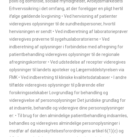
politi og domstole, sociale myndigheder, Arbejdsmarkedets
Erhvervssikring i det omfang, at der foreligger en pligt hertil
ifølge gældende lovgivning • Ved henvisning af patienter
videregives oplysninger til de sundhedspersoner, hvortil
henvisningen er sendt • Ved indberetning af laboratorieprøver
videregives prøverne til sygehuslaboratorierne • Ved
indberetning af oplysninger i forbindelse med afregning for
patientbehandling videregives oplysninger til de regionale
afregningskontorer • Ved udstedelse af recepter videregives
oplysninger til landets apoteker og Lægemiddelstyrelsen via
FMK • Ved indberetning til kliniske kvalitetsdatabaser • I andre
tilfælde videregives oplysninger til pårørende eller
forsikringsselskaber Lovgrundlag for behandling og
videregivelse af personoplysninger Det juridiske grundlag for
at indsamle, behandle og videregive dine personoplysninger
er: • Til brug for den almindelige patientbehandling indsamles,
behandles og videregives almindelige personoplysninger i
medfør af databeskyttelsesforordningens artikel 6(1)(c) og