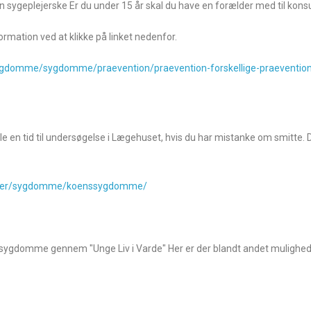
n sygeplejerske Er du under 15 år skal du have en forælder med til kons
ormation ved at klikke på linket nedenfor.
ygdomme/sygdomme/praevention/praevention-forskellige-praeventio
 en tid til undersøgelse i Lægehuset, hvis du har mistanke om smitte. De
ioner/sygdomme/koenssygdomme/
sygdomme gennem "Unge Liv i Varde" Her er der blandt andet mulighed 