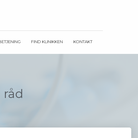
BETJENING
FIND KLINIKKEN
KONTAKT
 råd