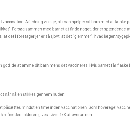
vaccination. Afledning vil sige, at man hjælper sit barn med at tænke 
"stikket". Forsøg sammen med barnet at finde noget, der er spændende at
synes, at det I foretager jer er så sjovt, at det "glemmer", hvad lægen/sygep
 en god ide at amme dit barn mens det vaccineres. Hvis barnet får flaske
ondt når nålen stikkes gennem huden:
et påsættes mindst en time inden vaccinationen. Som hoveregel vaccinere
r 15 måneders alderen gives i øvre 1/3 af overarmen