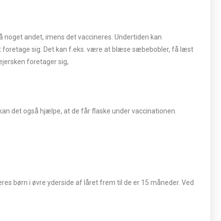
på noget andet, imens det vaccineres. Undertiden kan
 foretage sig. Det kan f.eks. være at blæse sæbebobler, få læst
lejersken foretager sig,
 kan det også hjælpe, at de får flaske under vaccinationen.
s børn i øvre yderside af låret frem til de er 15 måneder. Ved