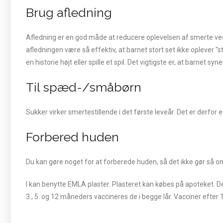
Brug afledning
Afledning er en god måde at reducere oplevelsen af smerte ved 
afledningen være så effektiv, at barnet stort set ikke oplever 
en historie højt eller spille et spil. Det vigtigste er, at barnet 
Til spæd-/småbørn
Sukker virker smertestillende i det første leveår. Det er derfor
Forbered huden
Du kan gøre noget for at forberede huden, så det ikke gør så 
I kan benytte EMLA plaster. Plasteret kan købes på apoteket. D
3., 5. og 12 måneders vaccineres de i begge lår. Vacciner efte