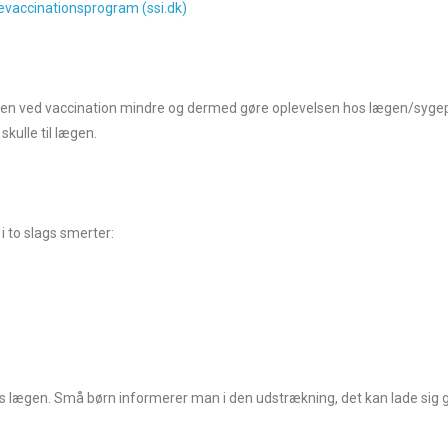
evaccinationsprogram (ssi.dk)
erten ved vaccination mindre og dermed gøre oplevelsen hos lægen/syge
skulle til lægen.
i to slags smerter:
os lægen. Små børn informerer man i den udstrækning, det kan lade sig gøre